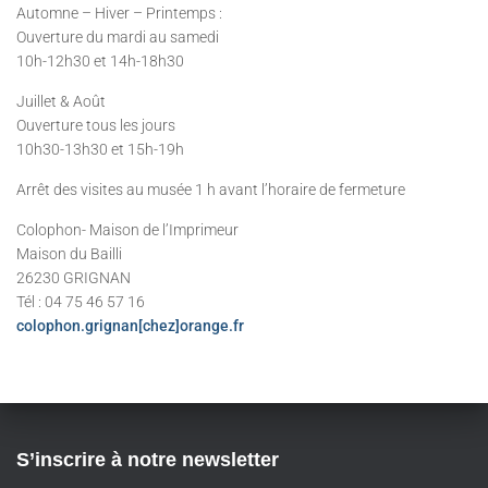
Automne – Hiver – Printemps :
Ouverture du mardi au samedi
10h-12h30 et 14h-18h30
Juillet & Août
Ouverture tous les jours
10h30-13h30 et 15h-19h
Arrêt des visites au musée 1 h avant l’horaire de fermeture
Colophon- Maison de l’Imprimeur
Maison du Bailli
26230 GRIGNAN
Tél : 04 75 46 57 16
colophon.grignan[chez]orange.fr
S’inscrire à notre newsletter