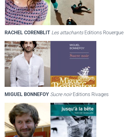
RACHEL CORENBLIT
Les attachants
Editions Rouergue
MIGUEL BONNEFOY
Sucre noir
Editions Rivages