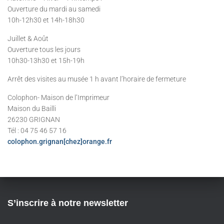
Ouverture du mardi au samedi
10h-12h30 et 14h-18h30
Juillet & Août
Ouverture tous les jours
10h30-13h30 et 15h-19h
Arrêt des visites au musée 1 h avant l’horaire de fermeture
Colophon- Maison de l’Imprimeur
Maison du Bailli
26230 GRIGNAN
Tél : 04 75 46 57 16
colophon.grignan[chez]orange.fr
S’inscrire à notre newsletter