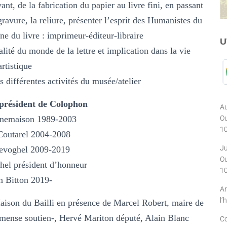
nt, de la fabrication du papier au livre fini, en passant
gravure, la reliure, présenter l’esprit des Humanistes du
ne du livre : imprimeur-éditeur-libraire
U
talité du monde de la lettre et implication dans la vie
artistique
s différentes activités du musée/atelier
 président de Colophon
Au
Ou
nemaison 1989-2003
10
Coutarel 2004-2008
Ju
Devoghel 2009-2019
Ou
hel président d’honneur
10
n Bitton 2019-
Ar
l’
ison du Bailli en présence de Marcel Robert, maire de
mense soutien-, Hervé Mariton député, Alain Blanc
Co