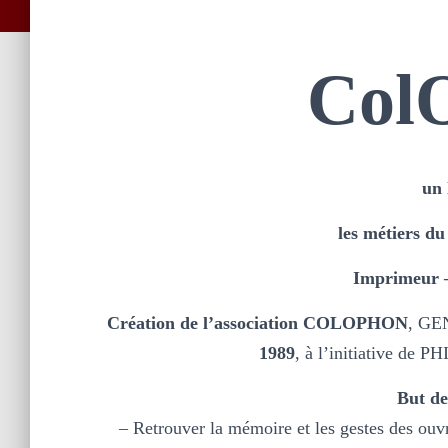
C
o
l
un 
les métiers du
Imprimeur –
Création de l’association COLOPHON
, GE
1989
, à l’initiative de
But de
– Retrouver la mémoire et les gestes des ouvr