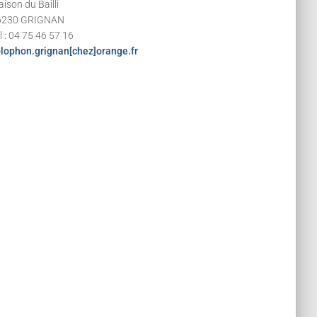
ison du Bailli
6230 GRIGNAN
l : 04 75 46 57 16
lophon.grignan[chez]orange.fr