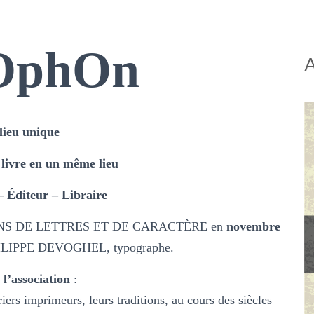
O
ph
O
n
lieu unique
 livre en un même lieu
 Éditeur – Libraire
NS DE LETTRES ET DE CARACTÈRE en
novembre
 PHILIPPE DEVOGHEL, typographe.
 l’association
:
iers imprimeurs, leurs traditions, au cours des siècles