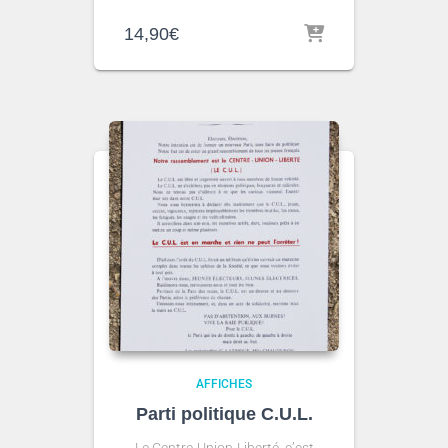
14,90
€
AFFICHES
Parti politique C.U.L.
Le Centre-Union-Liberté, c’est