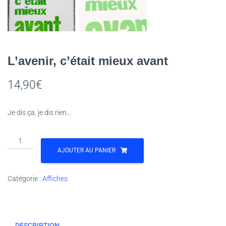
L’avenir, c’était mieux avant
14,90
€
Je dis ça, je dis rien…
quantité
de
AJOUTER AU PANIER
L'avenir,
c'était
Catégorie :
Affiches
mieux
avant
DESCRIPTION