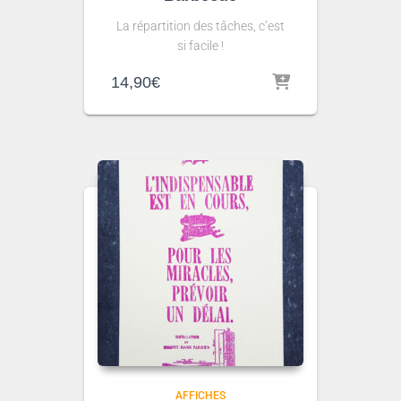
La répartition des tâches, c’est
si facile !
14,90
€
AFFICHES