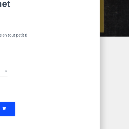
net
en tout petit !)