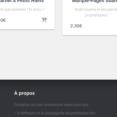
arnet à Petits Riens
Marque-Pages Suar
est pas essentiel ? Et alors !?
André Suares et ses parol
prophétiques !
40
€
2,30
€
À propos
Colophon est une association ayant pour but :
– la diffusion et la sauvegarde du patrimoine des