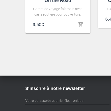
On the Road
C
Carnet de voyage fait main avec
C’
carte routière pour couverture.
6,
9,50
€
S’inscrire à notre newsletter