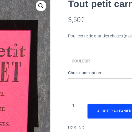
Tout petit car
3,50
€
Pour écrire de grandes choses (mais 
COULEUR
quantité
de
AJOUTER AU PANIER
Tout
petit
UGS :
ND
carnet