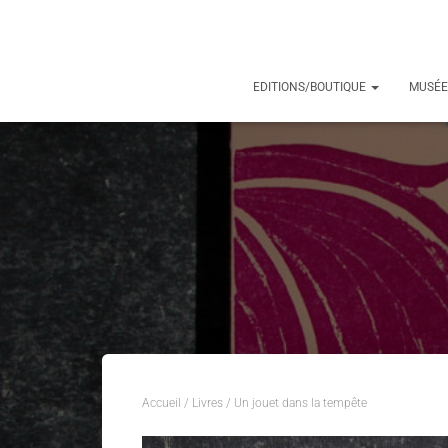
EDITIONS/BOUTIQUE
MUSÉE
Accueil
/
Livres
/ Un jouet dans la tempête