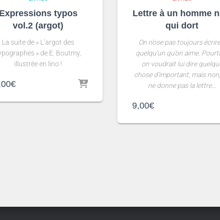
Expressions typos
Lettre à un homme n
vol.2 (argot)
qui dort
La suite de « L’argot des
On n’ose pas toujours écrire
ypographes » de E. Boutmy,
quelqu’un qu’on aime. Pourt
illustrée en lino !
on voudrait lui dire
quelqu
chose d’important, mais non
,00
€
ne donne pas la lettre…
9,00
€