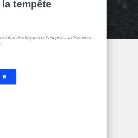
 la tempête
 à bord de « Rayures et Petit pois ». Il découvrira
.