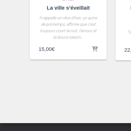
La ville s’éveillait
Il rappelle un rêve d’hier, un autre
de printemps, affirme que c’est
toujours court la nuit, l’amour et
t
la douce saison…
15,00
€
22