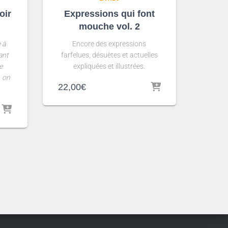
oir
Expressions qui font
mouche vol. 2
 à
Encore des expressions
ant
farfelues, désuètes et actuelles
e
expliquées et illustrées.
, on
22,00
€