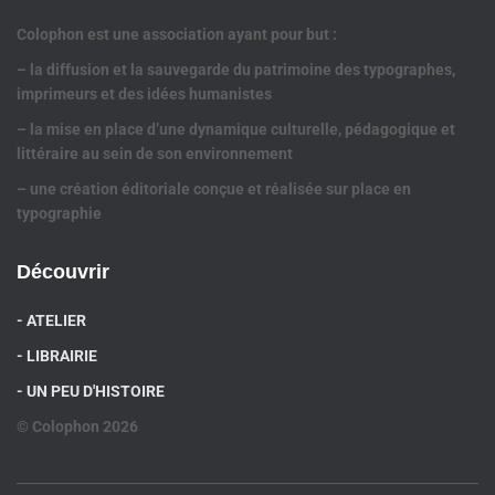
Colophon est une association ayant pour but :
– la diffusion et la sauvegarde du patrimoine des typographes,
imprimeurs et des idées humanistes
– la mise en place d’une dynamique culturelle, pédagogique et
littéraire au sein de son environnement
– une création éditoriale conçue et réalisée sur place en
typographie
Découvrir
- ATELIER
- LIBRAIRIE
- UN PEU D'HISTOIRE
© Colophon 2026