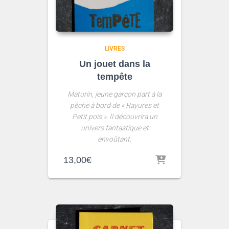
LIVRES
Un jouet dans la
tempête
Maturin, jeune garçon part à la
pêche à bord de « Rayures et
Petit pois ». Il découvrira un
univers fantastique et
envoûtant.
13,00
€