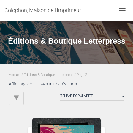
Colophon, Maison de l'Imprimeur
OUVRI
Éditions & Boutique Letterpress
Accueil
/
Éditions & Boutique Letterpress
/ Page 2
Trié
Affichage de 13–24 sur 132 résultats
par
popularité