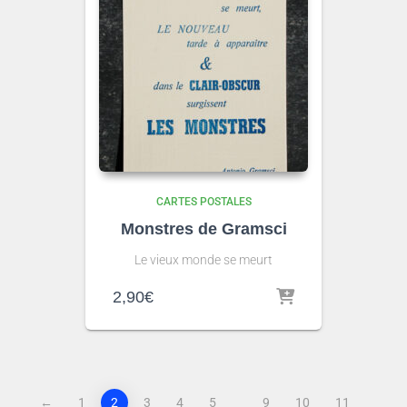
CARTES POSTALES
Monstres de Gramsci
Le vieux monde se meurt
2,90
€
←
1
2
3
4
5
9
10
11