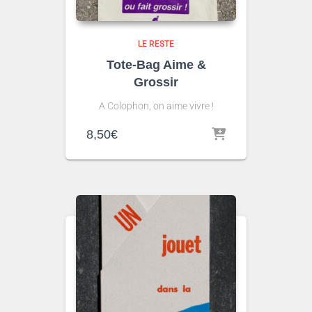
LE RESTE
Tote-Bag Aime &
Grossir
A Colophon, on aime vivre !
8,50
€